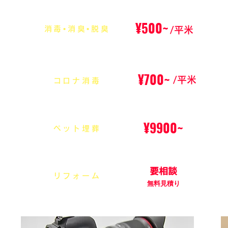
¥500~
消毒•消臭•脱臭
/平米
¥700~
/平米
コロナ消毒
¥9900~
ペット埋葬
要相談
リフォーム
無料見積り