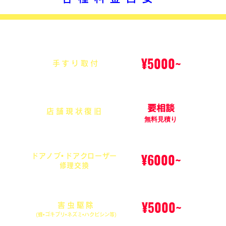
¥5000~
手すり取付
要相談
店舗現状復旧
無料見積り
¥6000~
ドアノブ
•
ドアクローザー
修理交換
¥5000~
害虫駆除
(蜂•ゴキブリ•ネズミ•ハクビシン等)