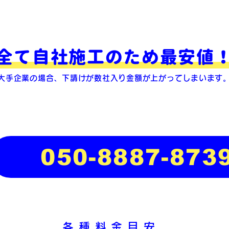
全て自社施工のため最安値
大手企業の場合、下請けが数社入り金額が上がってしまいます
050-8887-873
各種料金目安