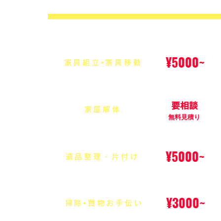
¥5000~
家具組立•家具移動
要相談
家屋解体
無料見積り
¥5000~
遺品整理・片付け
¥3000~
掃除•買物お手伝い