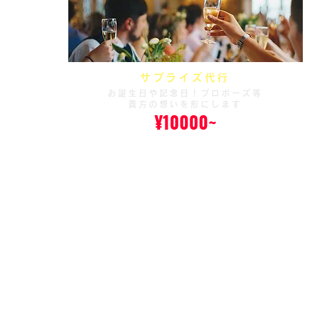
サプライズ代行
お誕生日や記念日！プロポーズ等
貴方の想いを形にします
¥10000~